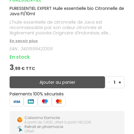
PURESSENTIEL EXPERT Huile essentielle bio Citronnelle de
Java Fl/10ml
L'huile essentielle de citronnelle de Java est
reconnaissable par son odeur citronnée et
légèrement poivrée.Originaire d'Indonésie, elle
pousse également en Chine, au Vietnam, au Népal et
En savoir plus
dans différentes régions d'Afrique ou des
EAN :
3401599423305
Antilles.Cette huile essentielle est HEBBD (Huile
Essentielle Botaniquement et Biochimiquement
En stock
Définie).
3
,
99
€ TTC
Ajouter au panier
-
1
+
Paiements 100% sécurisés
Colissimo Domicile
À partir de 7,40€, offert à partir 140,00€
Retrait en pharmacie
Offert