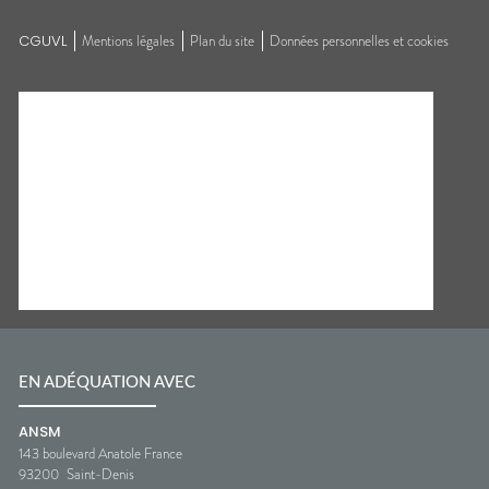
CGUVL
Mentions légales
Plan du site
Données personnelles et cookies
EN ADÉQUATION AVEC
ANSM
143 boulevard Anatole France
93200
Saint-Denis