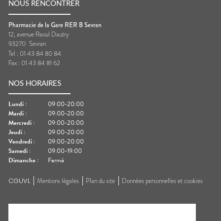
NOUS RENCONTRER
Pharmacie de la Gare RER B Sevran
12, avenue Raoul Dautry
93270
Sevran
Tel :
01 43 84 80 84
Fax :
01 43 84 81 62
NOS HORAIRES
Lundi
:
09:00-20:00
Mardi
:
09:00-20:00
Mercredi
:
09:00-20:00
Jeudi
:
09:00-20:00
Vendredi
:
09:00-20:00
Samedi
:
09:00-19:00
Dimanche
:
Fermé
CGUVL
Mentions légales
Plan du site
Données personnelles et cookies