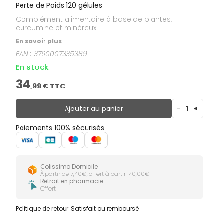
Perte de Poids 120 gélules
Complément alimentaire à base de plantes,
curcumine et minéraux.
En savoir plus
EAN :
3760007335389
En stock
34
,
99
€ TTC
Ajouter au panier
-
1
+
Paiements 100% sécurisés
Colissimo Domicile
À partir de 7,40€, offert à partir 140,00€
Retrait en pharmacie
Offert
Politique de retour
Satisfait ou remboursé