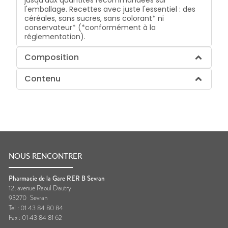
l'emballage. Recettes avec juste l'essentiel : des
céréales, sans sucres, sans colorant* ni
conservateur* (*conformément à la
réglementation).
Composition
Contenu
NOUS RENCONTRER
Pharmacie de la Gare RER B Sevran
12, avenue Raoul Dautry
93270
Sevran
Tel :
01 43 84 80 84
Fax :
01 43 84 81 62