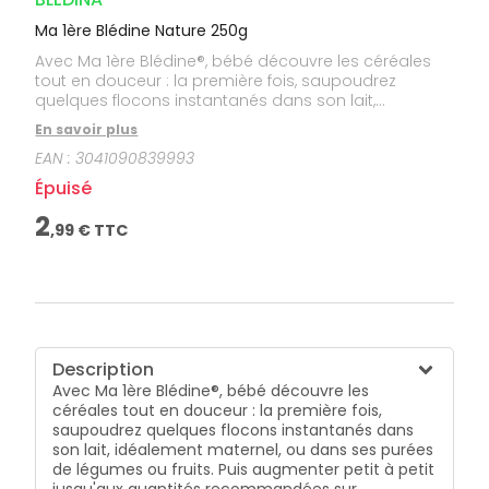
Ma 1ère Blédine Nature 250g
Avec Ma 1ère Blédine®, bébé découvre les céréales
tout en douceur : la première fois, saupoudrez
quelques flocons instantanés dans son lait,
idéalement maternel, ou dans ses purées de
En savoir plus
légumes ou fruits. Puis augmenter petit à petit
EAN :
3041090839993
jusqu'aux quantités recommandées sur l'emballage.
Recettes avec juste l'essentiel : des céréales, sans
Épuisé
sucres, sans colorant* ni conservateur*
(*conformément à la réglementation).
2
,
99
€ TTC
Description
Avec Ma 1ère Blédine®, bébé découvre les
céréales tout en douceur : la première fois,
saupoudrez quelques flocons instantanés dans
son lait, idéalement maternel, ou dans ses purées
de légumes ou fruits. Puis augmenter petit à petit
jusqu'aux quantités recommandées sur