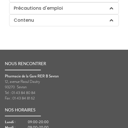
Précautions d'emploi
Contenu
NOUS RENCONTRER
Pharmacie de la Gare RER B Sevran
12, avenue Raoul Dautry
93270
Sevran
Tel :
01 43 84 80 84
Fax :
01 43 84 81 62
NOS HORAIRES
Lundi
:
09:00-20:00
Mardi
:
09:00-20:00