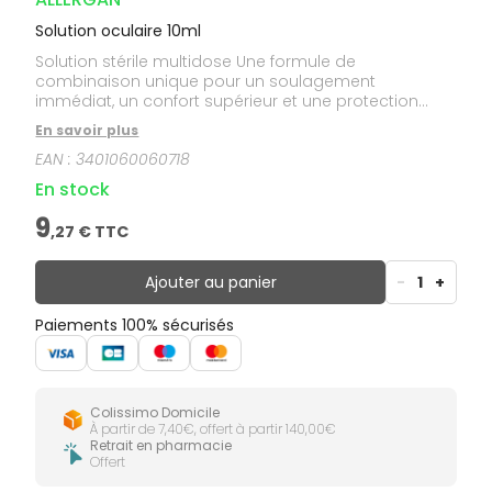
Solution oculaire 10ml
Solution stérile multidose Une formule de
combinaison unique pour un soulagement
immédiat, un confort supérieur et une protection
durable des symptômes de la sécheresse oculaire.
En savoir plus
Contient de la Purite comme agent de conservation
EAN :
3401060060718
qui se décompose en composants naturels des
larmes. Optive Fusion est compatible avec toutes les
En stock
lentilles de contact.
9
,
27
€ TTC
Ajouter au panier
-
1
+
Paiements 100% sécurisés
Colissimo Domicile
À partir de 7,40€, offert à partir 140,00€
Retrait en pharmacie
Offert