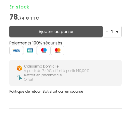
En stock
78
,
74
€ TTC
Ajouter au panier
-
1
+
Paiements 100% sécurisés
Colissimo Domicile
À partir de 7,40€, offert à partir 140,00€
Retrait en pharmacie
Offert
Politique de retour
Satisfait ou remboursé