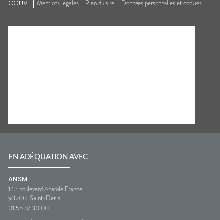
CGUVL
Mentions légales
Plan du site
Données personnelles et cookies
EN ADÉQUATION AVEC
ANSM
143 boulevard Anatole France
93200
Saint-Denis
01 55 87 30 00