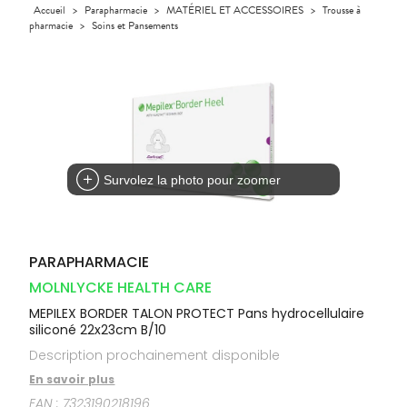
Orthopédie
Accueil
>
Parapharmacie
>
MATÉRIEL ET ACCESSOIRES
>
Trousse à
UTILES
CHEVEUX
VIDÉOS DE
SCAN
Compléments
pharmacie
>
Soins et Pansements
DISPOSITIFS
D’ORDONNANCE
Trousse à
PHARMACIES
alimentaires
Cheveux
MÉDICAUX
pharmacie
DE GARDE
Dispositifs
Corps
VOTRE
médicaux
APPLICATION
Homme
DE SANTÉ
Solaire
Visage
Survolez la photo pour zoomer
PARAPHARMACIE
MOLNLYCKE HEALTH CARE
MEPILEX BORDER TALON PROTECT Pans hydrocellulaire
siliconé 22x23cm B/10
Description prochainement disponible
En savoir plus
EAN :
7323190218196