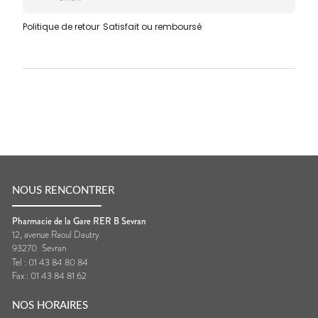
Politique de retour
Satisfait ou remboursé
NOUS RENCONTRER
Pharmacie de la Gare RER B Sevran
12, avenue Raoul Dautry
93270
Sevran
Tel :
01 43 84 80 84
Fax :
01 43 84 81 62
NOS HORAIRES