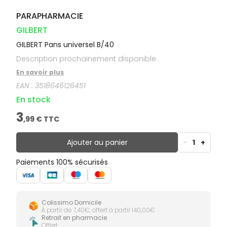
PARAPHARMACIE
GILBERT
GILBERT Pans universel B/40
Description prochainement disponible
En savoir plus
EAN :
3518646126451
En stock
3
,
99
€ TTC
Ajouter au panier
-
1
+
Paiements 100% sécurisés
Colissimo Domicile
À partir de 7,40€, offert à partir 140,00€
Retrait en pharmacie
Offert