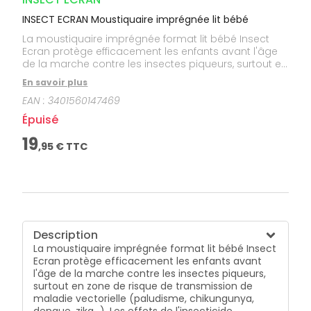
INSECT ECRAN Moustiquaire imprégnée lit bébé
La moustiquaire imprégnée format lit bébé Insect
Ecran protège efficacement les enfants avant l'âge
de la marche contre les insectes piqueurs, surtout en
zone de risque de transmission de maladie
En savoir plus
vectorielle (paludisme, chikungunya, dengue, zika...).
EAN :
3401560147469
Les effets de l'insecticide contribuent à empêcher les
moustiques d'entrer dans la pièce et offre une
Épuisé
certaine protection à tous ceux qui dorment près de
la moustiquaire. La moustiquaire imprégnée Insect
19
,
95
€ TTC
Ecran est efficace pendant 3 ans après la première
utilisation et ce, même en ayant subi des accrocs.
Description
La moustiquaire imprégnée format lit bébé Insect
Ecran protège efficacement les enfants avant
l'âge de la marche contre les insectes piqueurs,
surtout en zone de risque de transmission de
maladie vectorielle (paludisme, chikungunya,
dengue, zika...). Les effets de l'insecticide