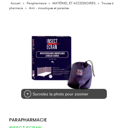
Orthopédie
Accueil
>
Parapharmacie
>
MATÉRIEL ET ACCESSOIRES
>
Trousse à
UTILES
CHEVEUX
VIDÉOS DE
SCAN
Compléments
pharmacie
>
Anti - moustiques et parasites
DISPOSITIFS
D’ORDONNANCE
Trousse à
PHARMACIES
alimentaires
Cheveux
MÉDICAUX
pharmacie
DE GARDE
Dispositifs
Corps
VOTRE
médicaux
APPLICATION
Homme
DE SANTÉ
Solaire
Visage
Survolez la photo pour zoomer
PARAPHARMACIE
INSECT ECRAN