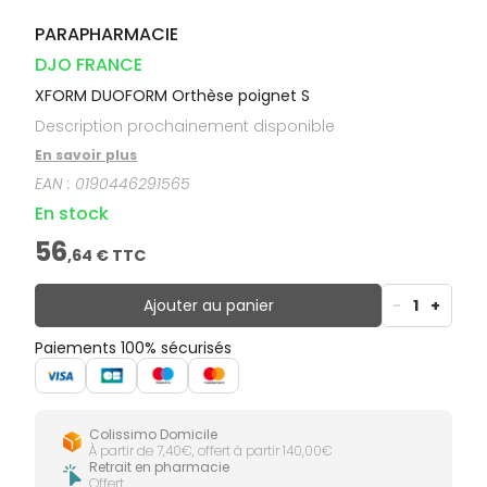
PARAPHARMACIE
DJO FRANCE
XFORM DUOFORM Orthèse poignet S
Description prochainement disponible
En savoir plus
EAN :
0190446291565
En stock
56
,
64
€ TTC
Ajouter au panier
-
1
+
Paiements 100% sécurisés
Colissimo Domicile
À partir de 7,40€, offert à partir 140,00€
Retrait en pharmacie
Offert