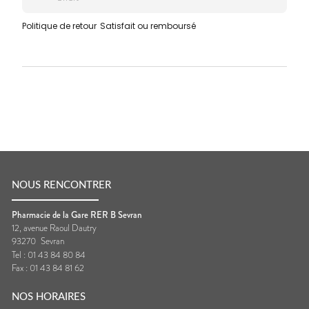
Politique de retour
Satisfait ou remboursé
NOUS RENCONTRER
Pharmacie de la Gare RER B Sevran
12, avenue Raoul Dautry
93270
Sevran
Tel :
01 43 84 80 84
Fax :
01 43 84 81 62
NOS HORAIRES