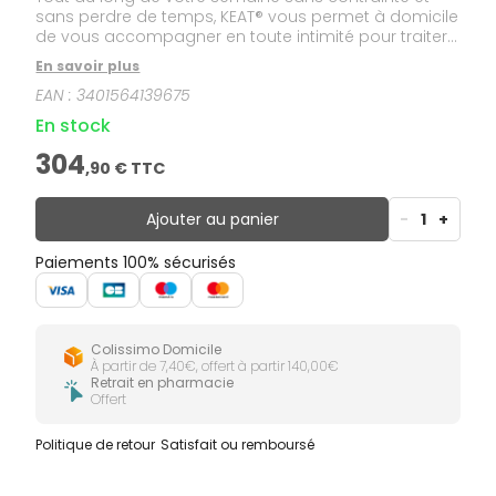
sans perdre de temps, KEAT® vous permet à domicile
de vous accompagner en toute intimité pour traiter
efficacement les fuites urinaires. Le dispositif médical,
En savoir plus
KEAT® est spécifiquement conçu pour traiter les trois
EAN :
3401564139675
types d’incontinence urinaire en délivrant des
impulsions pour stimuler les muscles du périnée et
En stock
les tonifier
304
,
90
€ TTC
Ajouter au panier
-
1
+
Paiements 100% sécurisés
Colissimo Domicile
À partir de 7,40€, offert à partir 140,00€
Retrait en pharmacie
Offert
Politique de retour
Satisfait ou remboursé