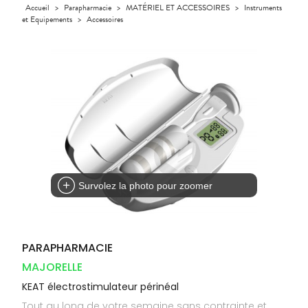
Orthopédie
Accueil
>
Parapharmacie
>
MATÉRIEL ET ACCESSOIRES
>
Instruments
UTILES
CHEVEUX
VIDÉOS DE
SCAN
Compléments
et Equipements
>
Accessoires
DISPOSITIFS
D’ORDONNANCE
Trousse à
PHARMACIES
alimentaires
Cheveux
MÉDICAUX
pharmacie
DE GARDE
Dispositifs
Corps
VOTRE
médicaux
APPLICATION
Homme
DE SANTÉ
Solaire
Visage
Survolez la photo pour zoomer
PARAPHARMACIE
MAJORELLE
KEAT électrostimulateur périnéal
Tout au long de votre semaine sans contrainte et