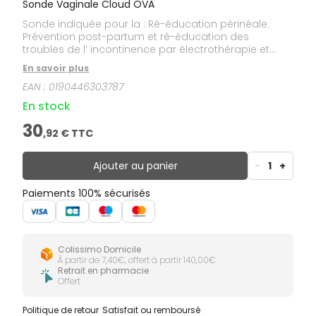
Sonde Vaginale Cloud OVA
Sonde indiquée pour la : Ré-éducation périnéale.
Prévention post-partum et ré-éducation des
troubles de l’ incontinence par électrothérapie et
biofeedback.
En savoir plus
EAN :
0190446303787
En stock
30
,
92
€ TTC
Ajouter au panier
-
1
+
Paiements 100% sécurisés
Colissimo Domicile
À partir de 7,40€, offert à partir 140,00€
Retrait en pharmacie
Offert
Politique de retour
Satisfait ou remboursé