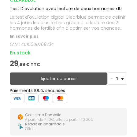
Test D'ovulation avec lecture de deux hormones x10
Le test d'ovulation digital Clearblue permet de definir
les 4 jours les plus fertiles grâce à la lecture des 2
hormones de fertilité afin d'optimiser vos chances
pour tomber enceinte.
En savoir plus
EAN :
4015600769734
En stock
29
,
99
€ TTC
Ajouter au panier
-
1
+
Paiements 100% sécurisés
Colissimo Domicile
À partir de 7,40€, offert à partir 140,00€
Retrait en pharmacie
Offert