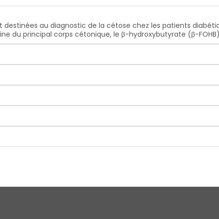
 destinées au diagnostic de la cétose chez les patients diabét
ine du principal corps cétonique, le β-hydroxybutyrate (β-FOHB)