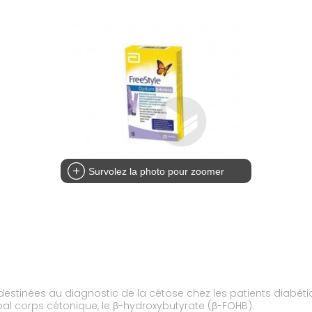
Survolez la photo pour zoomer
destinées au diagnostic de la cétose chez les patients diabét
pal corps cétonique, le β-hydroxybutyrate (β-FOHB).