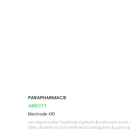
Compléments
DISPOSITIFS
D’ORDONNANCE
Trousse à
PHARMACIES
alimentaires
Cheveux
MÉDICAUX
pharmacie
DE GARDE
Dispositifs
Corps
VOTRE
médicaux
APPLICATION
Homme
DE SANTÉ
Solaire
Visage
PARAPHARMACIE
ABBOTT
Electrode X10
Les électrodes FreeStyle Optium β-cétones sont 
Elles dosent la concentration sanguine du princi