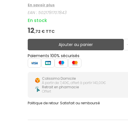
En savoir plus
EAN :
5021791707843
En stock
12
,
72
€ TTC
Ajouter au panier
Paiements 100% sécurisés
Colissimo Domicile
À partir de 7,40€, offert à partir 140,00€
Retrait en pharmacie
Offert
Politique de retour
Satisfait ou remboursé