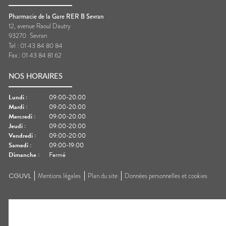
Pharmacie de la Gare RER B Sevran
12, avenue Raoul Dautry
93270
Sevran
Tel :
01 43 84 80 84
Fax :
01 43 84 81 62
NOS HORAIRES
Lundi
:
09:00-20:00
Mardi
:
09:00-20:00
Mercredi
:
09:00-20:00
Jeudi
:
09:00-20:00
Vendredi
:
09:00-20:00
Samedi
:
09:00-19:00
Dimanche
:
Fermé
CGUVL
Mentions légales
Plan du site
Données personnelles et cookies