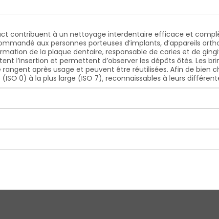
ct contribuent à un nettoyage interdentaire efficace et compl
commandé aux personnes porteuses d’implants, d’appareils ortho
rmation de la plaque dentaire, responsable de caries et de gingivi
ent l’insertion et permettent d’observer les dépôts ôtés. Les bri
 rangent après usage et peuvent être réutilisées. Afin de bien cho
(ISO 0) à la plus large (ISO 7), reconnaissables à leurs différe