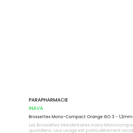
Compléments
DISPOSITIFS
D’ORDONNANCE
Trousse à
PHARMACIES
alimentaires
Cheveux
MÉDICAUX
pharmacie
DE GARDE
Dispositifs
Corps
VOTRE
médicaux
APPLICATION
Homme
DE SANTÉ
Solaire
Visage
PARAPHARMACIE
INAVA
Brossettes Mono-Compact Orange ISO 3 - 1,2mm
Les Brossettes Interdentaires Inava Monocompact
quotidiens. Leur usage est particulièrement rec