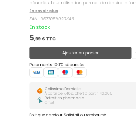
dénudés. Leur utilisation permet de réduire la for
contraste avec la blancheur des dents, en facilit
En savoir plus
occasionnels. Elles se rincent et se rangent aprè
EAN :
3577056020346
références allant de la plus fine (ISO 0) à la plu
En stock
5
,
99
€ TTC
Ajouter au panier
Paiements 100% sécurisés
Colissimo Domicile
À partir de 7,40€, offert à partir 140,00€
Retrait en pharmacie
Offert
Politique de retour
Satisfait ou remboursé