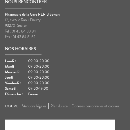
NOUS RENCONTRER
Pharmacie de la Gare RER B Sevran
12, avenue Raoul Dautry
93270
Sevran
Tel :
01 43 84 80 84
Fax :
01 43 84 81 62
NOS HORAIRES
Lundi
:
09:00-20:00
Mardi
:
09:00-20:00
Mercredi
:
09:00-20:00
Jeudi
:
09:00-20:00
Vendredi
:
09:00-20:00
Samedi
:
09:00-19:00
Dimanche
:
Fermé
CGUVL
Mentions légales
Plan du site
Données personnelles et cookies