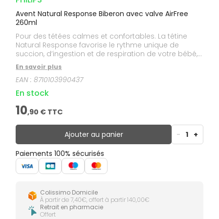
Avent Natural Response Biberon avec valve AirFree
260ml
Pour des tétées calmes et confortables. La tétine
Natural Response favorise le rythme unique de
succion, d’ingestion et de respiration de votre bébé,
tandis que la valve AirFree est conçue pour éviter
En savoir plus
que l’air n’entre dans son estomac et ainsi réduire le
EAN :
8710103990437
risque de coliques, de gaz et de reflux.
En stock
10
,
90
€ TTC
Ajouter au panier
-
1
+
Paiements 100% sécurisés
Colissimo Domicile
À partir de 7,40€, offert à partir 140,00€
Retrait en pharmacie
Offert